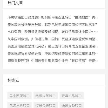
热门文章
环氧树脂出口遇难题！如何用马来西亚转口“曲线救国”再战美国市
美国高关税壁垒再升级，铝制电线电缆出口商如何突围求生？
出口受阻！欧盟征收高额反倾销税，转口贸易竟让中国企业成功突围
从中国到欧洲，如何通过第三国转口贸易规避欧盟反倾销壁垒，实现
美国反倾销壁垒难以突破？第三国转口贸易成五金企业逆袭法宝
美国规避贸易壁垒必看！中国烷基磷酸酯如何通过东南亚转口进入美
印度重税压顶！中国热塑性聚氨酯企业凭“转口贸易”奇招重返市场
标签云
马来西亚转口
纺织皮革转口
玩具礼品转口
包装材料转口
仪器仪表转口
通讯设备转口