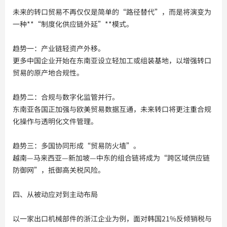
未来的转口贸易不再仅仅是简单的“路径替代”，而是将演变为
一种**“制度化供应链外延”**模式。
趋势一：产业链轻资产外移。
更多中国企业开始在东南亚设立轻加工或组装基地，以增强转口
贸易的原产地合规性。
趋势二：合规与数字化监管并行。
东南亚各国正加强与欧美贸易数据互通，未来转口将更注重合规
化操作与透明化文件管理。
趋势三：多国协同形成“贸易防火墙”。
越南—马来西亚—新加坡—中东的组合链将成为“跨区域供应链
防御网”，抵御高关税风险。
四、从被动应对到主动布局
以一家出口机械部件的浙江企业为例，面对韩国21%反倾销税与