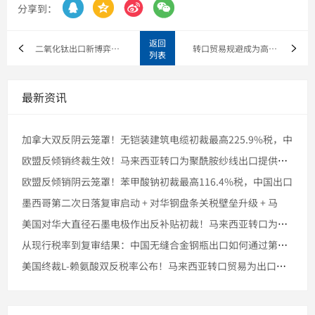




分享到：
返回
二氧化钛出口新博弈：1148美元税率背后，中巴贸易如何在高壁
转口贸易规避成为高关税时代的生存之道-在规则允许范围内，中国
列表
最新资讯
加拿大双反阴云笼罩！无铠装建筑电缆初裁最高225.9%税，中
欧盟反倾销终裁生效！马来西亚转口为聚酰胺纱线出口提供缓冲空间
欧盟反倾销阴云笼罩！苯甲酸钠初裁最高116.4%税，中国出口
墨西哥第二次日落复审启动 + 对华钢盘条关税壁垒升级 + 马
美国对华大直径石墨电极作出反补贴初裁！马来西亚转口为出口提供
从现行税率到复审结果：中国无缝合金钢瓶出口如何通过第三国转口
美国终裁L-赖氨酸双反税率公布！马来西亚转口贸易为出口提供合