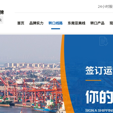
24小时
牌
决
首页
品牌实力
转口线路
东南亚美线
转口产品
现