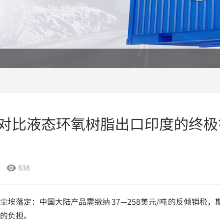
对比液态环氧树脂出口印度的终极
838

埃落定：中国大陆产品需缴纳 37—258美元/吨 的反倾销税，
的负担。