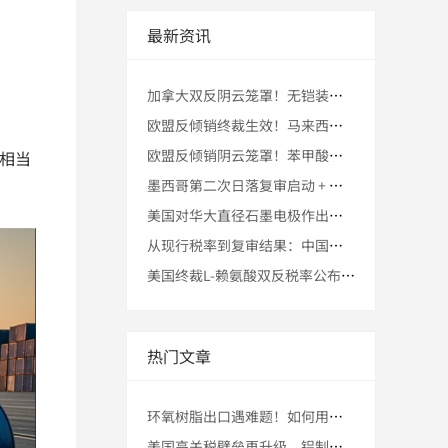
最新资讯
加拿大双反阴云笼罩！无铠装建筑电缆初裁最高225.9%税，中
欧盟反倾销终裁生效！马来西亚转口为聚酰胺纱线出口提供缓冲空间
欧盟反倾销阴云笼罩！苯甲酸钠初裁最高116.4%税，中国出口
担相当
墨西哥第二次日落复审启动 + 对华钢盘条关税壁垒升级 + 马
美国对华大直径石墨电极作出反补贴初裁！马来西亚转口为出口提供
从现行税率到复审结果：中国无缝合金钢瓶出口如何通过第三国转口
美国终裁L-赖氨酸双反税率公布！马来西亚转口贸易为出口提供合
热门文章
环氧树脂出口遇难题！如何用马来西亚转口“曲线救国”再战美国市
美国高关税壁垒再升级，铝制电线电缆出口商如何突围求生？