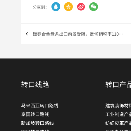




分享到：
碳钢合金盘条出口前景受阻，反倾销税率110.25%引发市场担
转口线路
转口产
马来西亚转口路线
建筑装饰材
泰国转口路线
工业制造产
新加坡转口路线
纺织皮革产