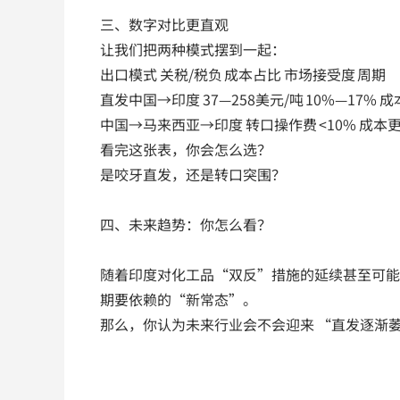
三、数字对比更直观
让我们把两种模式摆到一起：
出口模式 关税/税负 成本占比 市场接受度 周期
直发中国→印度 37—258美元/吨 10%—17% 
中国→马来西亚→印度 转口操作费 <10% 成本更
看完这张表，你会怎么选？
是咬牙直发，还是转口突围？
四、未来趋势：你怎么看？
随着印度对化工品“双反”措施的延续甚至可能
期要依赖的“新常态”。
那么，你认为未来行业会不会迎来 “直发逐渐萎