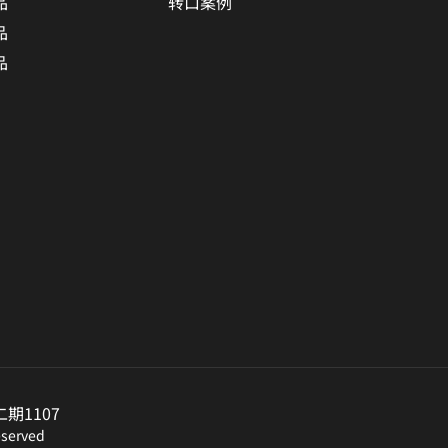
品
转口案例
品
品
1107
erved