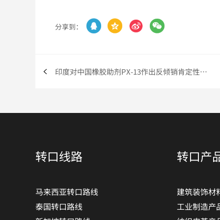




分享到：
印度对中国橡胶助剂PX-13作出反倾销肯定性终裁 第三国转口
转口线路
转口产
马来西亚转口路线
建筑装饰材
泰国转口路线
工业制造产