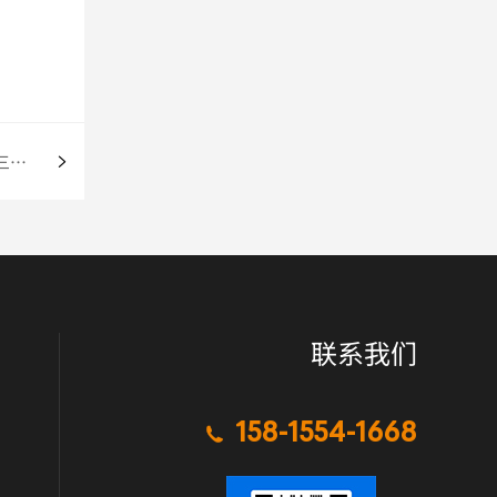
欧盟对中国1,4-丁二醇作出反倾销终裁 第三国转口贸易值得关
联系我们
158-1554-1668
