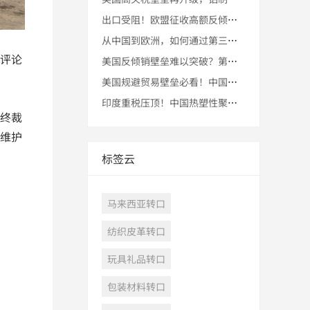
出口受阻！欧盟征收高额反倾销税，转口贸易竟让中国企业成功突围
从中国到欧洲，如何通过第三国转口贸易规避欧盟反倾销壁垒，实现
评论
美国反倾销壁垒难以突破？第三国转口贸易成五金企业逆袭法宝
美国规避贸易壁垒必看！中国烷基磷酸酯如何通过东南亚转口进入美
印度重税压顶！中国热塑性聚氨酯企业凭“转口贸易”奇招重返市场
终裁
维护
标签云
马来西亚转口
纺织皮革转口
玩具礼品转口
包装材料转口