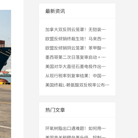
最新资讯
加拿大双反阴云笼罩！无铠装建筑电缆初裁最高225.9%税，中
欧盟反倾销终裁生效！马来西亚转口为聚酰胺纱线出口提供缓冲空间
欧盟反倾销阴云笼罩！苯甲酸钠初裁最高116.4%税，中国出口
墨西哥第二次日落复审启动 + 对华钢盘条关税壁垒升级 + 马
美国对华大直径石墨电极作出反补贴初裁！马来西亚转口为出口提供
从现行税率到复审结果：中国无缝合金钢瓶出口如何通过第三国转口
美国终裁L-赖氨酸双反税率公布！马来西亚转口贸易为出口提供合
热门文章
环氧树脂出口遇难题！如何用马来西亚转口“曲线救国”再战美国市
美国高关税壁垒再升级，铝制电线电缆出口商如何突围求生？