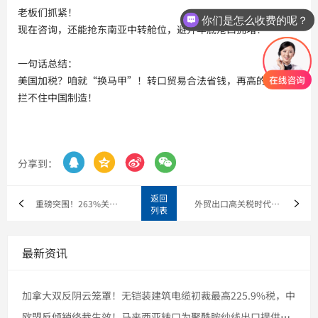
老板们抓紧！
你们是怎么收费的呢？
现在咨询，还能抢东南亚中转舱位，避开年底港口拥堵！
一句话总结：
美国加税？咱就“换马甲”！转口贸易合法省钱，再高的关税也
拦不住中国制造！




分享到：
返回
重磅突围！263%关税算个啥？中国手工具、厨具出口靠“转口贸
外贸出口高关税时代！东南亚转口助铝制品低成本通关美国的‘黄金
列表
最新资讯
加拿大双反阴云笼罩！无铠装建筑电缆初裁最高225.9%税，中
欧盟反倾销终裁生效！马来西亚转口为聚酰胺纱线出口提供缓冲空间