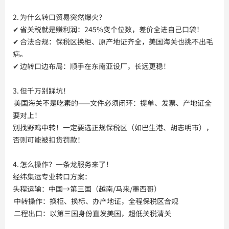
2. 为什么转口贸易突然爆火？
✔ 省关税就是赚利润：245%变个位数，差价全进自己口袋！
✔ 合法合规：保税区换柜、原产地证齐全，美国海关也挑不出毛
病。
✔ 边转口边布局：顺手在东南亚设厂，长远更稳！
3. 但千万别踩坑！
美国海关不是吃素的——文件必须闭环：提单、发票、产地证全
要对上！
别找野鸡中转！一定要选正规保税区（如巴生港、胡志明市），
否则可能被扣货罚款！
4. 怎么操作？一条龙服务来了！
经纬集运专业转口方案：
头程运输：中国→第三国（越南/马来/墨西哥）
中转操作：换柜、换标、办产地证，全程保税区合规
二程出口：以第三国身份直发美国，超低关税清关