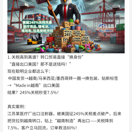
1. 关税高到离谱？转口贸易直接“换身份”
“直接出口美国？那不是送钱吗！”
现在聪明企业都这么干：
中国发货→越南/马来西亚/墨西哥转一圈→换包装、贴新标签
→“Made in越南”出口美国
结果？245%关税秒变7.5%！
真实案例：
江苏某医疗厂出口注射器，被美国征245%关税差点破产，后来
把货拉到越南转口，贴上“越南制造”再出口——关税降到
7.5%，客户立马回流，订单救活80%！