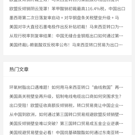
欧盟反倾销阴云笼罩！苯甲酸钠初裁最高116.4%税，中国出口
墨西哥第二次日落复审启动 + 对华钢盘条关税壁垒升级 + 马
美国对华大直径石墨电极作出反补贴初裁！马来西亚转口为出口提供
从现行税率到复审结果：中国无缝合金钢瓶出口如何通过第三国转口
美国终裁L-赖氨酸双反税率公布！马来西亚转口贸易为出口提供合
热门文章
环氧树脂出口遇难题！如何用马来西亚转口“曲线救国”再战美国市
美国高关税壁垒再升级，铝制电线电缆出口商如何突围求生？
出口受阻！欧盟征收高额反倾销税，转口贸易竟让中国企业成功突围
从中国到欧洲，如何通过第三国转口贸易规避欧盟反倾销壁垒，实现
美国反倾销壁垒难以突破？第三国转口贸易成五金企业逆袭法宝
美国规避贸易壁垒必看！中国烷基磷酸酯如何通过东南亚转口进入美