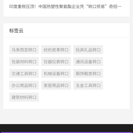
印度重税压顶！中国热塑性聚氨酯企业凭“转口贸易”奇招重返市场
标签云
马来西亚转口
纺织皮革转口
玩具礼品转口
包装材料转口
仪器仪表转口
通讯设备转口
交通工具转口
机械设备转口
服饰鞋类转口
办公用品转口
家居用品转口
五金工具转口
建筑材料转口