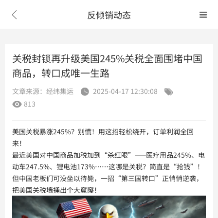
反倾销动态


关税封锁再升级美国245%关税全面围堵中国
商品，转口成唯一生路
文章来源：经纬集运
2025-04-17 12:30:08


813

美国关税暴涨245%？别慌！用这招轻松绕开，订单利润全回
来！
最近美国对中国商品加税加到“杀红眼”——医疗用品245%、电
动车247.5%、锂电池173%……这哪是关税？简直是“抢钱”！
但中国老板们可没坐以待毙，一招“第三国转口”正悄悄逆袭，
把美国关税墙捅出个大窟窿！