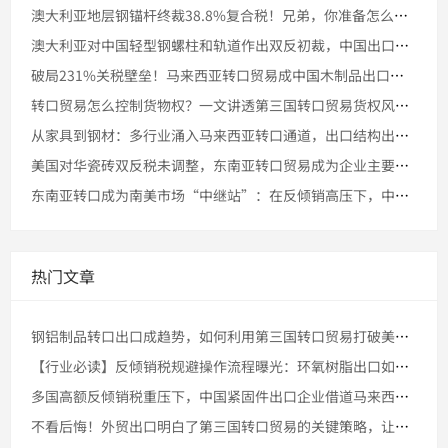
澳大利亚地层钢锚杆终裁38.8%复合税！兄弟，你准备怎么办？
澳大利亚对中国轻型钢螺柱和轨道作出双反初裁，中国出口企业未来
破局231%关税壁垒！马来西亚转口贸易成中国木制品出口新通道
转口贸易怎么控制货物权？一文讲透第三国转口贸易货权风险与解决
从家具到钢材：多行业涌入马来西亚转口通道，出口结构出现重大变
美国对华瓷砖双反税未调整，东南亚转口贸易成为企业主要出口策略
东南亚转口成为南美市场“中继站”：在反倾销高压下，中国钢材如
热门文章
钢铝制品转口出口成趋势，如何利用第三国转口贸易打破美国高额关
【行业必读】反倾销税规避操作流程曝光：环氧树脂出口如何走对马
多国高额反倾销税重压下，中国紧固件出口企业借道马来西亚转口贸
不看后悔！外贸出口明白了第三国转口贸易的关键策略，让你领先一