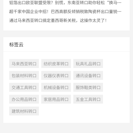
铝箔出口欧亚联盟受限？别慌，东南亚转口助你轻松“换马甲”！
超千家中国企业中招！巴西高额反倾销税致陶瓷杯出口量锐减，转口
通过马来西亚转口搞定墨西哥新关税，这操作太灵了！
标签云
马来西亚转口
纺织皮革转口
玩具礼品转口
包装材料转口
仪器仪表转口
通讯设备转口
交通工具转口
机械设备转口
服饰鞋类转口
办公用品转口
家居用品转口
五金工具转口
建筑材料转口