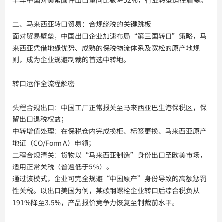
二、马来西亚转口贸易：合规绕税的关键跳板
面对贸易壁垒，中国出口企业加速布局“第三国转口”策略，马
来西亚凭借地缘优势、成熟的保税物流体系及宽松的原产地规
则，成为企业规避制裁的首选中转地。
转口运作全流程解密
头程合规出口：中国工厂正常报关至马来西亚巴生港保税区，保
留出口退税权益；
中转增值处理：在保税仓内完成换柜、标签更换、马来西亚原产
地证（CO/Form A）申领；
二程合规清关：货物以“马来西亚制造”身份出口至欧美市场，
适用正常关税（普遍低于5%）。
通过该模式，企业可完全规避“中国原产”身份导致的高额惩罚
性关税。以出口美国为例，某碳钢螺栓企业转口后综合税负从
191%降至3.5%，产品报价竞争力恢复至制裁前水平。