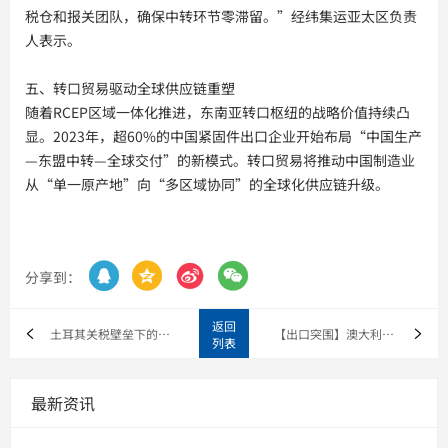
税仓和报关团队，确保中转环节零滞留。”经纬集运亚太区负责
人表示。
五、转口贸易驱动全球供应链重塑
随着RCEP区域一体化推进，东南亚转口枢纽的战略价值持续凸
显。2023年，超60%的中国紧固件出口企业开始布局“中国生产
—东盟中转—全球交付”的新模式。转口贸易将推动中国制造业
从“单一原产地”向“多区域协同”的全球化供应链升级。




分享到：
返回
土耳其关税壁垒下的纺织业惊魂：44%重税如何重塑中国出口格局
【出口突围】澳大利亚双反重压，中国精密钢管借道马来西亚转口破
列表
最新资讯