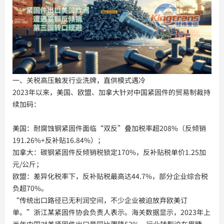
一、关税高压触发行业洗牌，直供模式遇冷
2023年以来，美国、欧盟、加拿大针对中国紧固件的贸易制裁持
续加码：
美国：耐腐蚀钢紧固件面临“双反”叠加税率超208%（反倾销
191.26%+反补贴16.84%）；
加拿大：碳钢紧固件反倾销税锁定170%，反补贴税单价1.25加
元/公斤；
欧盟：差异化税率下，反补贴税最高达44.7%，部分企业综合税
负超70%。
“传统出口路径已无利润空间，不少企业被迫放弃欧美订
单。”浙江某紧固件协会负责人表示。海关数据显示，2023年上
半年中国对美紧固件出口量同比骤降52%，行业转型迫在眉睫。