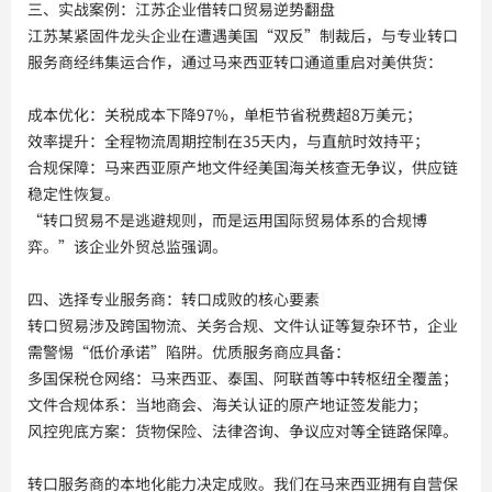
三、实战案例：江苏企业借转口贸易逆势翻盘
江苏某紧固件龙头企业在遭遇美国“双反”制裁后，与专业转口
服务商经纬集运合作，通过马来西亚转口通道重启对美供货：
成本优化：关税成本下降97%，单柜节省税费超8万美元；
效率提升：全程物流周期控制在35天内，与直航时效持平；
合规保障：马来西亚原产地文件经美国海关核查无争议，供应链
稳定性恢复。
“转口贸易不是逃避规则，而是运用国际贸易体系的合规博
弈。”该企业外贸总监强调。
四、选择专业服务商：转口成败的核心要素
转口贸易涉及跨国物流、关务合规、文件认证等复杂环节，企业
需警惕“低价承诺”陷阱。优质服务商应具备：
多国保税仓网络：马来西亚、泰国、阿联酋等中转枢纽全覆盖；
文件合规体系：当地商会、海关认证的原产地证签发能力；
风控兜底方案：货物保险、法律咨询、争议应对等全链路保障。
转口服务商的本地化能力决定成败。我们在马来西亚拥有自营保